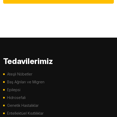
Tedavilerimiz
Ateşli Nöbetler
Baş Ağrıları ve Migren
Epilepsi
Hidrosefali
Genetik Hastalıklar
Entellektüel Kısıtlılıklar